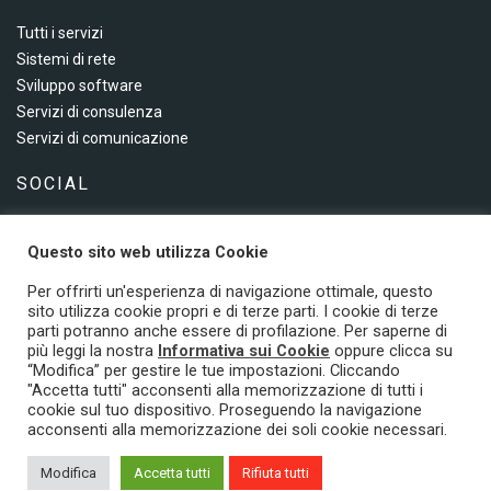
Tutti i servizi
Sistemi di rete
Sviluppo software
Servizi di consulenza
Servizi di comunicazione
SOCIAL
Questo sito web utilizza Cookie
Seguici sui social
Per offrirti un'esperienza di navigazione ottimale, questo
sito utilizza cookie propri e di terze parti. I cookie di terze
parti potranno anche essere di profilazione. Per saperne di
© 2022 LG Solution Srl - PI/CF 03393760719 - Tutti i diritti riservati.
più leggi la nostra
Informativa sui Cookie
oppure clicca su
“Modifica” per gestire le tue impostazioni. Cliccando
Privacy e Cookie
"Accetta tutti" acconsenti alla memorizzazione di tutti i
cookie sul tuo dispositivo. Proseguendo la navigazione
acconsenti alla memorizzazione dei soli cookie necessari.
Modifica
Accetta tutti
Rifiuta tutti