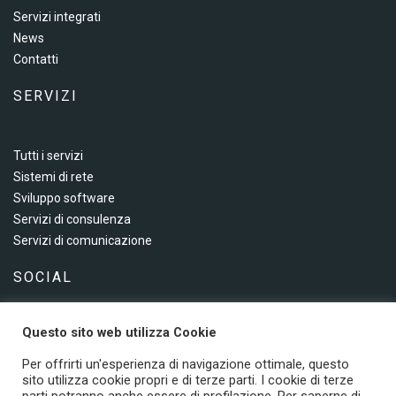
Servizi integrati
News
Contatti
SERVIZI
Tutti i servizi
Sistemi di rete
Sviluppo software
Servizi di consulenza
Servizi di comunicazione
SOCIAL
Questo sito web utilizza Cookie
Seguici sui social
Per offrirti un'esperienza di navigazione ottimale, questo
sito utilizza cookie propri e di terze parti. I cookie di terze